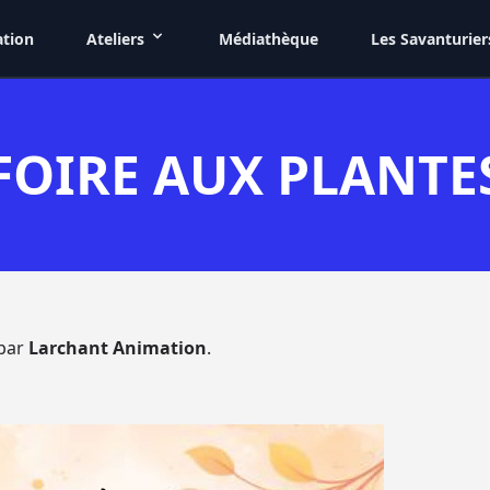
ation
Ateliers
Médiathèque
Les Savanturier
FOIRE AUX PLANTE
 par
Larchant Animation
.